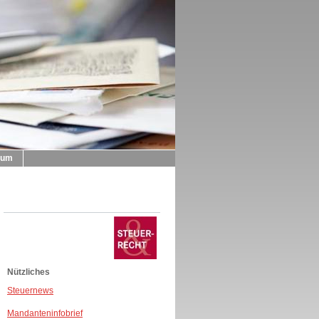
sum
Nützliches
Steuernews
Mandanteninfobrief