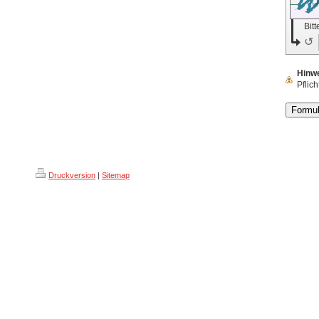
Bit
↺
Hinw
Pflich
Druckversion
|
Sitemap